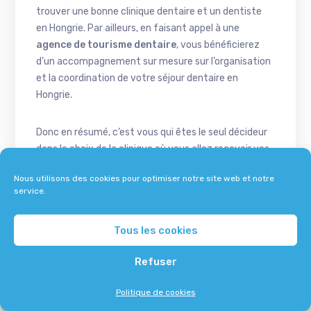
trouver une bonne clinique dentaire et un dentiste
en Hongrie. Par ailleurs, en faisant appel à une
agence de tourisme dentaire
, vous bénéficierez
d’un accompagnement sur mesure sur l’organisation
et la coordination de votre séjour dentaire en
Hongrie.
Donc en résumé, c’est vous qui êtes le seul décideur
dans le choix de la clinique où vous allez recevoir vos
soins dentaires. Et en faisant plusieurs devis
Nous utilisons des cookies pour optimiser notre site web et notre
dentaires, vous pouvez opter pour le dentiste qui
service.
offre le juste rapport qualité-prix.
Tous les cookies
Toutefois, il convient de rappeler que n’importe quel
chirurgien-dentiste en Hongrie
est capable de
Refuser
poser un implant dentaire. Sauf qu’il s’agit d’une
discipline à part entière dans laquelle certains
Politique de cookies
dentistes se spécialisent. D’où l’importance de