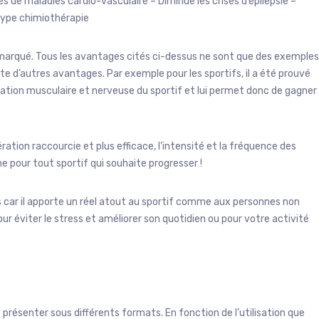
s de maladies cardio-vasculaire – Diminue les crises d’épilepsie –
type chimiothérapie
emarqué. Tous les avantages cités ci-dessus ne sont que des exemples
rte d’autres avantages. Par exemple pour les sportifs, il a été prouvé
upération musculaire et nerveuse du sportif et lui permet donc de gagner
ration raccourcie et plus efficace, l’intensité et la fréquence des
 pour tout sportif qui souhaite progresser !
s car il apporte un réel atout au sportif comme aux personnes non
pour éviter le stress et améliorer son quotidien ou pour votre activité
 présenter sous différents formats. En fonction de l’utilisation que