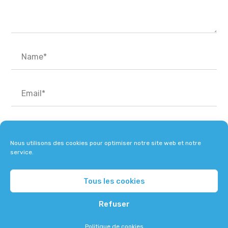
Nous utilisons des cookies pour optimiser notre site web et notre
service.
Tous les cookies
Refuser
Tous droits réservés © 2019 | peptine.fr
Contact
Qui sommes-nous ?
Politique de cookies
Politique de cookies