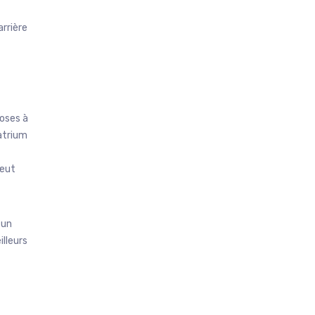
arrière
hoses à
atrium
peut
 un
illeurs