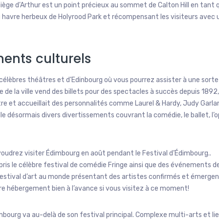
siège d’Arthur est un point précieux au sommet de Calton Hill en tant 
 havre herbeux de Holyrood Park et récompensant les visiteurs avec 
nts culturels
célèbres théâtres et d’Edinbourg où vous pourrez assister à une sorte
de la ville vend des billets pour des spectacles à succès depuis 1892,
tre et accueillait des personnalités comme Laurel & Hardy, Judy Garla
e désormais divers divertissements couvrant la comédie, le ballet, l’
oudrez visiter Édimbourg en août pendant le Festival d’Édimbourg..
ris le célèbre festival de comédie Fringe ainsi que des événements de
 festival d’art au monde présentant des artistes confirmés et émerge
e hébergement bien à l’avance si vous visitez à ce moment!
bourg va au-delà de son festival principal. Complexe multi-arts et li