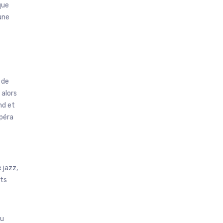
que
une
 de
 alors
nd et
opéra
 jazz,
nts
eu