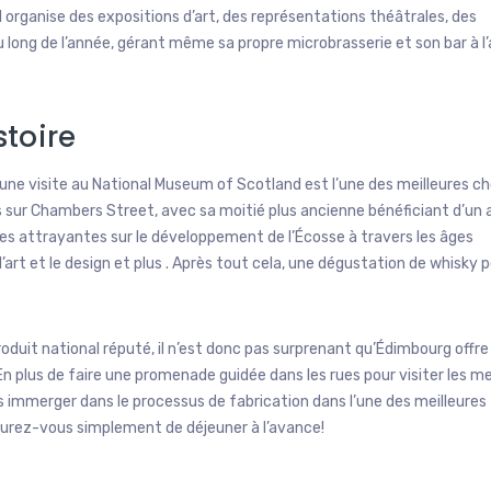
rganise des expositions d’art, des représentations théâtrales, des
u long de l’année, gérant même sa propre microbrasserie et son bar à l’
toire
 une visite au National Museum of Scotland est l’une des meilleures c
 sur Chambers Street, avec sa moitié plus ancienne bénéficiant d’un 
ries attrayantes sur le développement de l’Écosse à travers les âges
l’art et le design et plus . Après tout cela, une dégustation de whisky 
oduit national réputé, il n’est donc pas surprenant qu’Édimbourg offre
 plus de faire une promenade guidée dans les rues pour visiter les me
ous immerger dans le processus de fabrication dans l’une des meilleures
ssurez-vous simplement de déjeuner à l’avance!