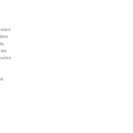
.
e-eaux
Alors
la.
 les
 votre
ée