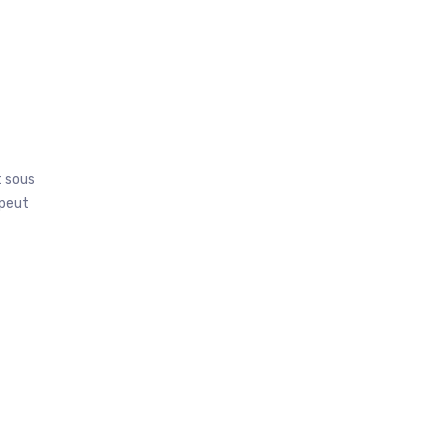
t sous
 peut